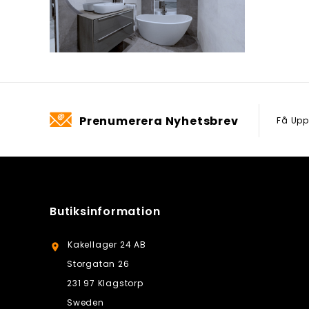
Prenumerera Nyhetsbrev
Få Upp
Butiksinformation
Kakellager 24 AB

Storgatan 26
231 97 Klagstorp
Sweden