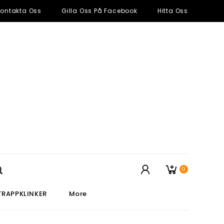
ontakta Oss
Gilla Oss På Facebook
Hitta Oss
0
TRAPPKLINKER
More