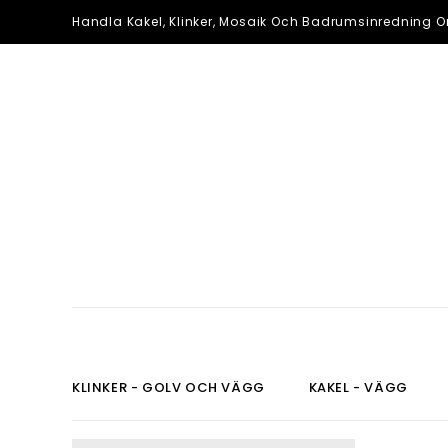
Handla Kakel, Klinker, Mosaik Och Badrumsinredning On
KLINKER - GOLV OCH VÄGG
KAKEL - VÄGG