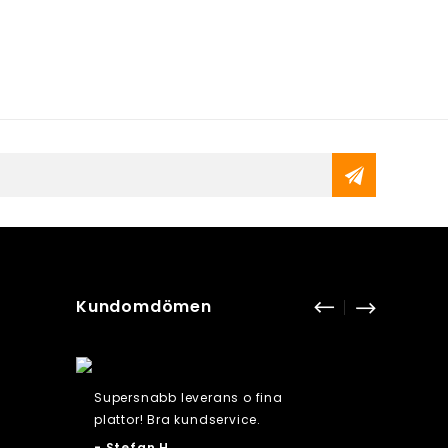
Kundomdömen
Supersnabb leverans o fina
Lätt att
plattor! Bra kundservice.
man se
får /pkt
- Stefan H.