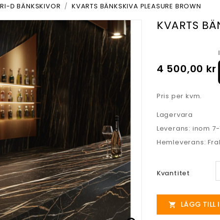
TRI-D BÄNKSKIVOR
KVARTS BÄNKSKIVA PLEASURE BROWN
KVARTS BÄ
4 500,00 kr
Pris per kvm.
Lagervara
Leverans: inom 7
Hemleverans: Frak
Kvantitet
LÄGG TILL
