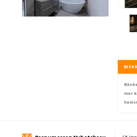
BESK
Bänks
mer k
hemin