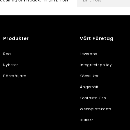
datering Om Produkt Till Din E-Post
Produkter
Vårt Företag
Rea
Leverans
Nyheter
Integritetspolicy
Bästsäljare
Köpvillkor
Ångerrätt
Kontakta Oss
Webbplatskarta
Butiker