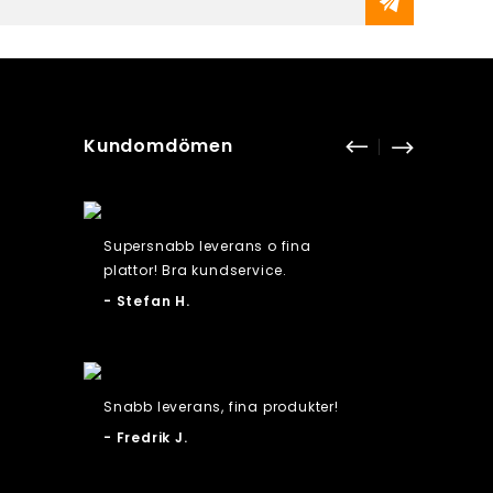
Kundomdömen
Supersnabb leverans o fina
Lätt att
plattor! Bra kundservice.
man se
får /pkt
- Stefan H.
funktion
bestälk
kan bes
orginal
Snabb leverans, fina produkter!
man best
- Fredrik J.
- Annel