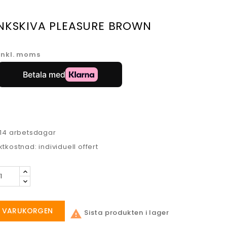
NKSKIVA PLEASURE BROWN
Inkl. moms
-14 arbetsdagar
tkostnad: individuell offert
 I VARUKORGEN
Sista produkten i lager
